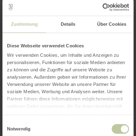
Dégustation de vins
Nous sommes heureux d'organiser des
dégustations de vin pour nos clients dans notre
bar à vin confortable avec une vue sur la
Zustimmung
Details
Über Cookies
magnifique cave à vin voûtée. Les dégustations
de vins peuvent être organisées
Diese Webseite verwendet Cookies
individuellement par téléphone en fonction du
nombre de personnes et de la date. Veuillez
Wir verwenden Cookies, um Inhalte und Anzeigen zu
contacter Marc Baum au 02441/4703.
personalisieren, Funktionen für soziale Medien anbieten
zu können und die Zugriffe auf unsere Website zu
analysieren. Außerdem geben wir Informationen zu Ihrer
Plus
Verwendung unserer Website an unsere Partner für
soziale Medien, Werbung und Analysen weiter. Unsere
d'informations
Partner führen diese Informationen möglicherweise mit
weiteren Daten zusammen, die Sie ihnen bereitgestellt
haben oder die sie im Rahmen Ihrer Nutzung der Dienste
gesammelt haben.
Einwilligungsauswahl
Notwendig