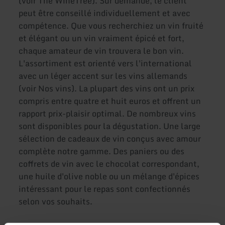
(voir The WineTree). Sur demande, le client
peut être conseillé individuellement et avec
compétence. Que vous recherchiez un vin fruité
et élégant ou un vin vraiment épicé et fort,
chaque amateur de vin trouvera le bon vin.
L'assortiment est orienté vers l'international
avec un léger accent sur les vins allemands
(voir Nos vins). La plupart des vins ont un prix
compris entre quatre et huit euros et offrent un
rapport prix-plaisir optimal. De nombreux vins
sont disponibles pour la dégustation. Une large
sélection de cadeaux de vin conçus avec amour
complète notre gamme. Des paniers ou des
coffrets de vin avec le chocolat correspondant,
une huile d'olive noble ou un mélange d'épices
intéressant pour le repas sont confectionnés
selon vos souhaits.