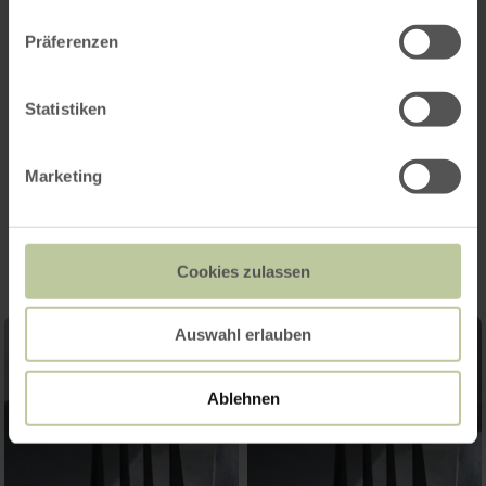
Heures d'ouverture
Präferenzen
Caractéristiques / Particularités
Catégories
Statistiken
Marketing
Impressions
Cookies zulassen
Auswahl erlauben
Ablehnen