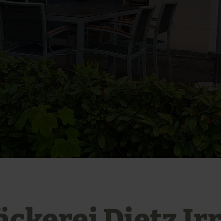
äckerei Dietz Irr