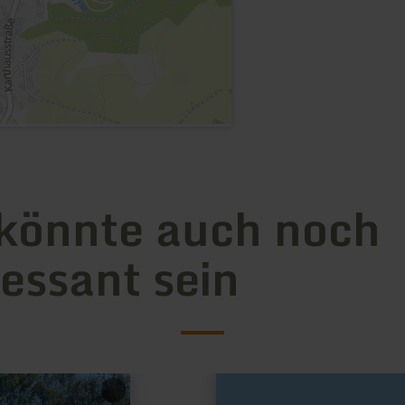
könnte auch noch
ressant sein
mehr
erfahren