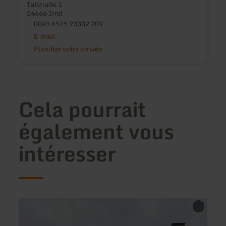
Talstraße 1
54666 Irrel
0049 6525 93332 209
E-mail
Planifier votre arrivée
Cela pourrait
également vous
intéresser
en
en
savoir
savoir
plus
plus
sur
sur