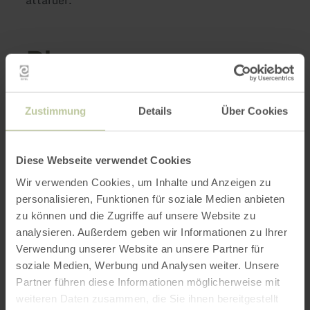
Plus
d'informations
Zustimmung
Details
Über Cookies
Diese Webseite verwendet Cookies
Heures d'ouverture
Wir verwenden Cookies, um Inhalte und Anzeigen zu
personalisieren, Funktionen für soziale Medien anbieten
Caractéristiques / Particularités
zu können und die Zugriffe auf unsere Website zu
analysieren. Außerdem geben wir Informationen zu Ihrer
Catégories
Verwendung unserer Website an unsere Partner für
soziale Medien, Werbung und Analysen weiter. Unsere
Partner führen diese Informationen möglicherweise mit
Impressions
weiteren Daten zusammen, die Sie ihnen bereitgestellt