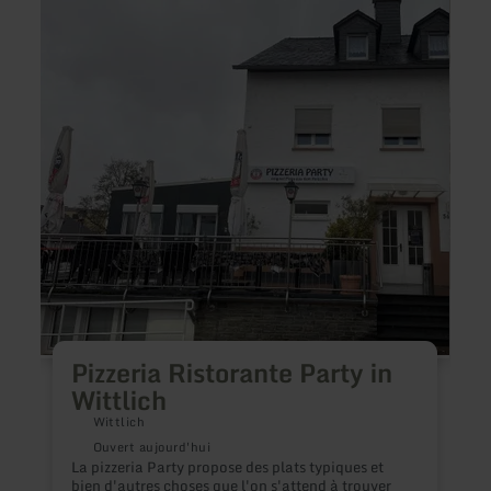
:
:
Pizzeria
Hotel
Ristorante
Resta
Party
Louis
in
Mülle
Wittlich
Pizzeria Ristorante Party in
Wittlich
U
f
Wittlich
v
Ouvert aujourd'hui
La pizzeria Party propose des plats typiques et
bien d'autres choses que l'on s'attend à trouver