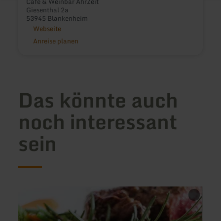
Café & Weinbar AhrZeit
Giesenthal 2a
53945 Blankenheim
Webseite
Anreise planen
Das könnte auch
noch interessant
sein
mehr
mehr
erfahren
erfah
zu:
zu:
Hotel
Muri