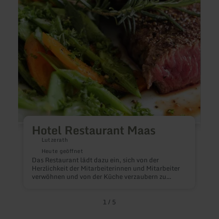
Restaurant
-
Maas
Grill
-
Resta
-
Bar
M
Hotel Restaurant Maas
I
Lutzerath
a
K
Heute geöffnet
A
Das Restaurant lädt dazu ein, sich von der
Herzlichkeit der Mitarbeiterinnen und Mitarbeiter
verwöhnen und von der Küche verzaubern zu
lassen. Eine Speisekarte für die kleinen Gäste ist
vorhanden. Hunde sind erlaubt.
1
/
5