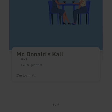
Mc Donald's Kall
Kall
P
Heute geöffnet
I'm lovin' it!
D
v
1
/
5