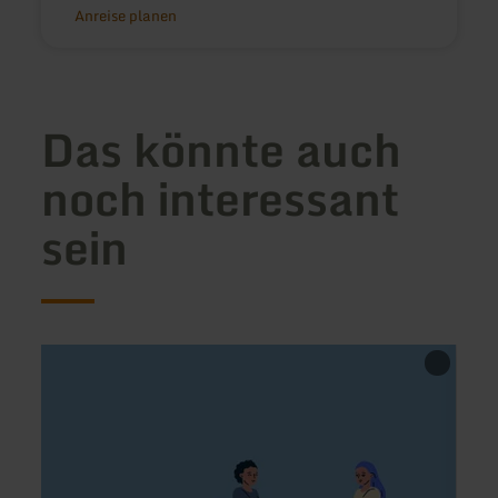
Anreise planen
Das könnte auch
noch interessant
sein
mehr
mehr
erfahren
erfah
zu:
zu:
Mc
Pizzer
Donald's
Ristor
Kall
Party
in
Wittli