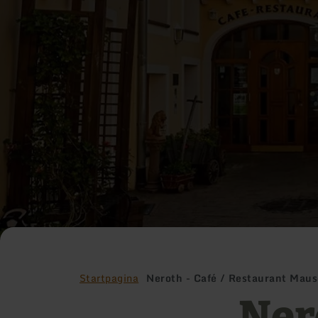
Startpagina
Neroth - Café / Restaurant Maus
Nero