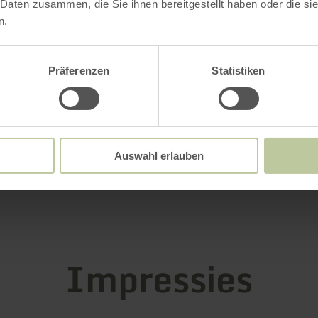
 Daten zusammen, die Sie ihnen bereitgestellt haben oder die s
n.
gstijden
Präferenzen
Statistiken
ken / bijzonderheden
rieën
Auswahl erlauben
 zitplaatsen
Impressies