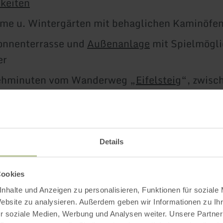
hkeiten
me u. Wintergärten mit behaglichen Kaminöfe
onnenterrasse und
Außenanlage
mit Spielmögli
er
ehminuten vom Wanderweg „
Eifelsteig
“, zwisc
lstein, Etappe 10, entfernt
rlaubt
Details
Meer informatie
Cookies
nhalte und Anzeigen zu personalisieren, Funktionen für soziale
Website zu analysieren. Außerdem geben wir Informationen zu I
r soziale Medien, Werbung und Analysen weiter. Unsere Partner