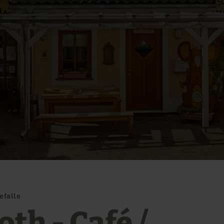
efalle
th - Café /