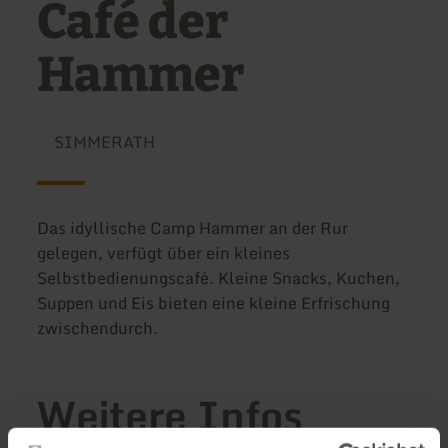
Café der
Hammer
SIMMERATH
Das idyllische Camp Hammer an der Rur
gelegen, verfügt über ein kleines
Selbstbedienungscafé. Kleine Snacks, Kuchen,
Suppen und Eis bieten eine kleine Erfrischung
zwischendurch.
Weitere Infos