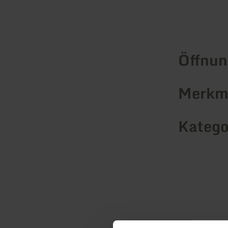
Öffnun
Merkma
Katego