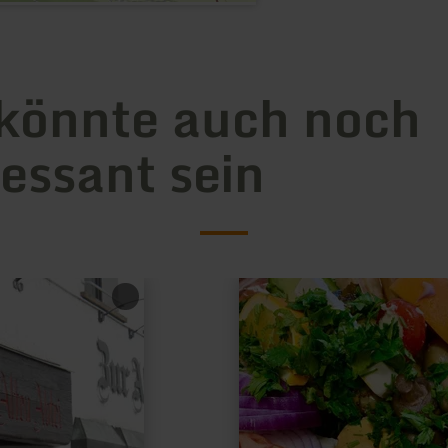
könnte auch noch
ressant sein
mehr
erfahren
zu:
Lago
Beach
Zülpich