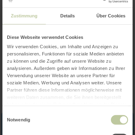
Zustimmung
Details
Über Cookies
Heures d'ouverture
Diese Webseite verwendet Cookies
Caractéristiques / Particularités
Wir verwenden Cookies, um Inhalte und Anzeigen zu
Catégories
personalisieren, Funktionen für soziale Medien anbieten
zu können und die Zugriffe auf unsere Website zu
analysieren. Außerdem geben wir Informationen zu Ihrer
Verwendung unserer Website an unsere Partner für
Impressions
soziale Medien, Werbung und Analysen weiter. Unsere
Partner führen diese Informationen möglicherweise mit
weiteren Daten zusammen, die Sie ihnen bereitgestellt
haben oder die sie im Rahmen Ihrer Nutzung der Dienste
gesammelt haben.
Einwilligungsauswahl
Notwendig