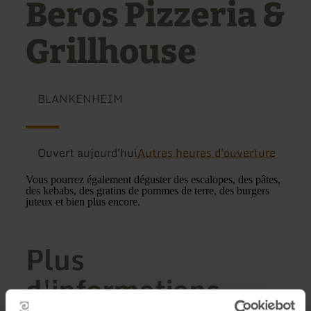
Beros Pizzeria &
Grillhouse
BLANKENHEIM
Ouvert aujourd'hui
Autres heures d'ouverture
Vous pourrez également déguster des escalopes, des pâtes,
des kebabs, des gratins de pommes de terre, des burgers
juteux et bien plus encore.
Plus
d'informations