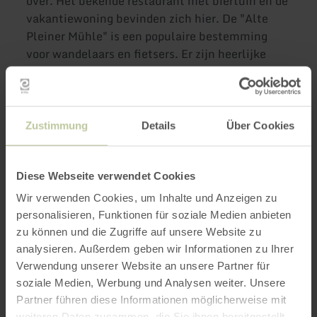
over. Het bekende restaurant met biertuin en de
vakantiewoning bevinden zich hier. De "Alte
Pleiner Mühle" is een populaire bestemming
voor wandelaars en fietsers. Er zijn heerlijke
taarten, knapperige grote en kleine lekkernijen
en heerlijk verfrissende drankjes direct aan de
oever van de Lieser. Een warm welkom!
Zustimmung
Details
Über Cookies
Meer informatie
Diese Webseite verwendet Cookies
Wir verwenden Cookies, um Inhalte und Anzeigen zu
personalisieren, Funktionen für soziale Medien anbieten
zu können und die Zugriffe auf unsere Website zu
Openingstijden
analysieren. Außerdem geben wir Informationen zu Ihrer
Verwendung unserer Website an unsere Partner für
Kenmerken / bijzonderheden
soziale Medien, Werbung und Analysen weiter. Unsere
Partner führen diese Informationen möglicherweise mit
weiteren Daten zusammen, die Sie ihnen bereitgestellt