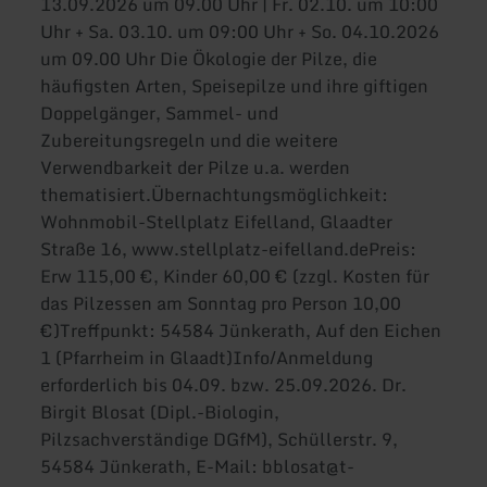
13.09.2026 um 09.00 Uhr | Fr. 02.10. um 10:00
Uhr + Sa. 03.10. um 09:00 Uhr + So. 04.10.2026
um 09.00 Uhr Die Ökologie der Pilze, die
häufigsten Arten, Speisepilze und ihre giftigen
Doppelgänger, Sammel- und
Zubereitungsregeln und die weitere
Verwendbarkeit der Pilze u.a. werden
thematisiert.Übernachtungsmöglichkeit:
Wohnmobil-Stellplatz Eifelland, Glaadter
Straße 16, www.stellplatz-eifelland.dePreis:
Erw 115,00 €, Kinder 60,00 € (zzgl. Kosten für
das Pilzessen am Sonntag pro Person 10,00
€)Treffpunkt: 54584 Jünkerath, Auf den Eichen
1 (Pfarrheim in Glaadt)Info/Anmeldung
erforderlich bis 04.09. bzw. 25.09.2026. Dr.
Birgit Blosat (Dipl.-Biologin,
Pilzsachverständige DGfM), Schüllerstr. 9,
54584 Jünkerath, E-Mail: bblosat@t-