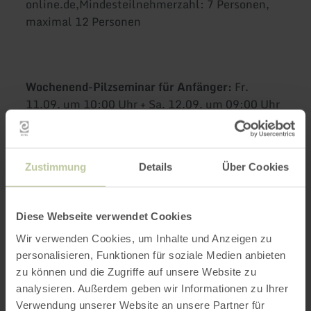
online.de,Mindesteilnehmerzahl: 7 Personen,
maximal 12 Personen
Wochenend-Pilzseminar für Anfänger:
Fr.
11.09. um 10:00 Uhr + Sa. 12.09. um 09:00 Uhr
+ So. 13.09.2026 um 09.00 Uhr | Fr. 02.10. um
10:00 Uhr + Sa. 03.10. um 09:00 Uhr + So.
04.10.2026 um 09.00 Uhr
Zustimmung
Details
Über Cookies
Die Ökologie der Pilze, die häufigsten Arten,
Speisepilze und ihre giftigen Doppelgänger,
Diese Webseite verwendet Cookies
Sammel- und Zubereitungsregeln und die
Wir verwenden Cookies, um Inhalte und Anzeigen zu
weitere Verwendbarkeit der Pilze u.a. werden
personalisieren, Funktionen für soziale Medien anbieten
thematisiert. Bestandteil des Seminars sind
zu können und die Zugriffe auf unsere Website zu
Vorträge, Exkursionen und Sammeln,
analysieren. Außerdem geben wir Informationen zu Ihrer
Besprechen der Funde, Bestimmungsübungen,
Verwendung unserer Website an unsere Partner für