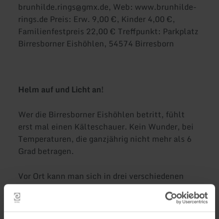
brunhilde.rings@gmx.de, Web: www.brunhilde-
rings.de Preis: Erw. 9,00 €, Kinder 4,00 €,
Familienfestpreis 22,00 € Treffpunkt: Parkplatz
Birresborner Eishöhlen, 54574 Birresborn
Helm auf und Licht an!
Wer die Birresborner Eishöhlen betritt, fühlt
erst mal einen Kälteschauer. Kein Wunder, bei
Temperaturen, die ganzjährig nicht mehr als 6
Grad betragen.
Vor Ort kann man sich in drei verschiedenen
Höhlen ausgiebig umschauen und anschaulich
nachvollziehen, welche Geschichten die Höhlen
aus 2000 Jahren erzählen können. Im Ursprung