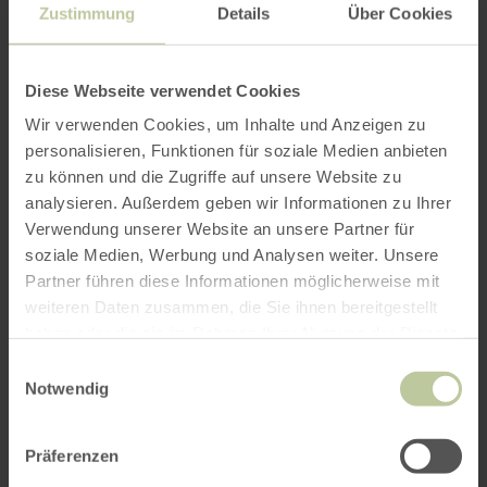
durch den Abbau von Mühlsteinen entstanden,
Zustimmung
Details
Über Cookies
wurden die Höhlen im Laufe der Jahrhunderte
zum Eiskeller und als Zufluchtsort in
Krisenzeiten sehr geschätzt. Heute nutzen
Diese Webseite verwendet Cookies
Fledermäuse die Höhlen als Winterquartier.
Wir verwenden Cookies, um Inhalte und Anzeigen zu
personalisieren, Funktionen für soziale Medien anbieten
Dauer:
ca. 1,5 Stunden
zu können und die Zugriffe auf unsere Website zu
analysieren. Außerdem geben wir Informationen zu Ihrer
Verwendung unserer Website an unsere Partner für
Info/Anmeldung erforderlich:
Brunhilde Rings,
soziale Medien, Werbung und Analysen weiter. Unsere
Mobil: +49 160 4115289, E-Mail:
Partner führen diese Informationen möglicherweise mit
brunhilde.rings@gmx.de
, Web:
www.brunhilde-
weiteren Daten zusammen, die Sie ihnen bereitgestellt
rings.de
haben oder die sie im Rahmen Ihrer Nutzung der Dienste
gesammelt haben.
Preis:
Erwachsene 9,00 €,Kinder 4,00 €,
Einwilligungsauswahl
Notwendig
Familienfestpreis 22,00 €
Treffpunkt:
Parkplatz Birresborner Eishöhlen,
Präferenzen
54574 Birresborn