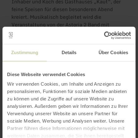
Inhaber und Koch des Gasthauses „Kaut“, der
feine Speisen für diesen besonderen Abend
kreiert. Musikalisch begleitet wird die
Veranstaltung von der Astoria 2 Band mit
Claudia und Reinhold, die mit Schlagern der
70er, 80er und 90er Jahre zum Mitsingen,
Tanzen und Schunkeln einlädt.
Zustimmung
Details
Über Cookies
Freuen Sie sich auf einen fröhlichen Abend in
bester Stimmung – gute Laune garantiert!
Diese Webseite verwendet Cookies
Wir verwenden Cookies, um Inhalte und Anzeigen zu
Anmelden bitte bis 07.11.2026 bei Achim
personalisieren, Funktionen für soziale Medien anbieten
Eckertz, WhatsApp 00352 691100290 oder per
zu können und die Zugriffe auf unsere Website zu
Mail: eckertzachim@gmail.com
analysieren. Außerdem geben wir Informationen zu Ihrer
Verwendung unserer Website an unsere Partner für
Weitere Infos unter: www.eifelverein-daleiden-
soziale Medien, Werbung und Analysen weiter. Unsere
dasburg.de
Partner führen diese Informationen möglicherweise mit
weiteren Daten zusammen, die Sie ihnen bereitgestellt