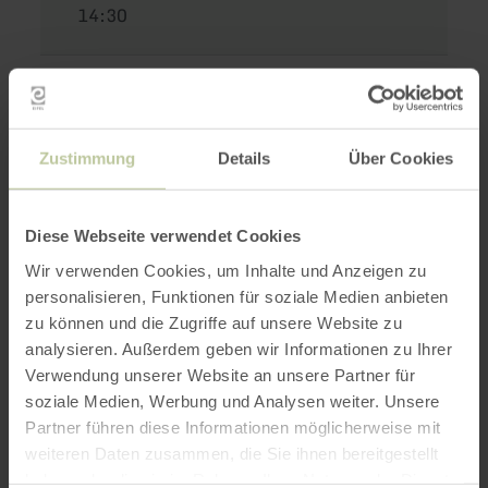
14:30
Der Eifelverein Wittlich Land e.V. lädt ein zu
einer geführten Wanderung "Thema: "Wittlicher
Tal"
Zustimmung
Details
Über Cookies
Diese Webseite verwendet Cookies
Wanderführer: Helmut Simon, Kontakt:
Wir verwenden Cookies, um Inhalte und Anzeigen zu
Helmut.simon-platten@t-online.de
personalisieren, Funktionen für soziale Medien anbieten
zu können und die Zugriffe auf unsere Website zu
Treffpunkt: 14.30 Uhr, Mitfahrerparkplatz
analysieren. Außerdem geben wir Informationen zu Ihrer
Sterenbach
Verwendung unserer Website an unsere Partner für
soziale Medien, Werbung und Analysen weiter. Unsere
Partner führen diese Informationen möglicherweise mit
Impressionen
weiteren Daten zusammen, die Sie ihnen bereitgestellt
haben oder die sie im Rahmen Ihrer Nutzung der Dienste