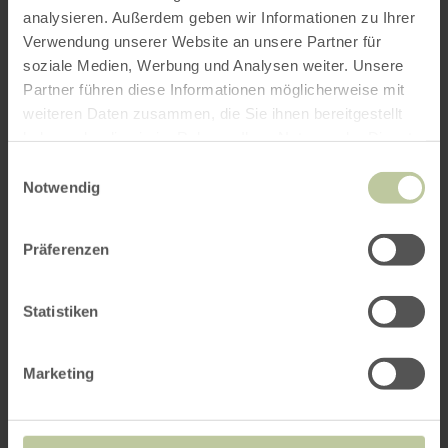
06571-96023
analysieren. Außerdem geben wir Informationen zu Ihrer
Ticket REGIONAL:
www.ticket-regional.de
, Tel.
Verwendung unserer Website an unsere Partner für
0651-9790777
soziale Medien, Werbung und Analysen weiter. Unsere
Ticket Regional gibt's auch in der Tourist-
Partner führen diese Informationen möglicherweise mit
Information, Marktplatz, Wittlich, Tel. 06571-
weiteren Daten zusammen, die Sie ihnen bereitgestellt
246624
haben oder die sie im Rahmen Ihrer Nutzung der Dienste
gesammelt haben.
Einwilligungsauswahl
Notwendig
Präferenzen
Statistiken
Marketing
Impressionen