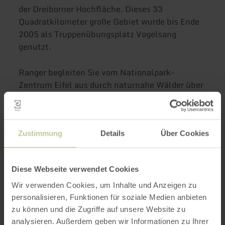
der Dreiborner Hochfläche. Dieses 33
Quadratkilometer große Gebiet wurde bis Ende
2005 als Truppenübungsplatz Vogelsang
genutzt.
Ranger begleiten Sie vom Nationalpark-
Zentrum Eifel aus durch naturnahe Wälder über
den Neffgesbach zur Wüstung Wollseifen. Die
Bewohner dieser ehemaligen Ortschaft mussten
1946 der militärischen Nutzung weichen. Durch
weite Wiesen geht es zurück. Die etwa 6,5
Zustimmung
Details
Über Cookies
Kilometer lange Strecke mit einem steilen
Anstieg ist auch für geländegängige
Diese Webseite verwendet Cookies
Kinderwagen geeignet.
Wir verwenden Cookies, um Inhalte und Anzeigen zu
Auf der Hälfte der Strecke stehen
personalisieren, Funktionen für soziale Medien anbieten
Sitzgelegenheiten für Sie bereit.
zu können und die Zugriffe auf unsere Website zu
analysieren. Außerdem geben wir Informationen zu Ihrer