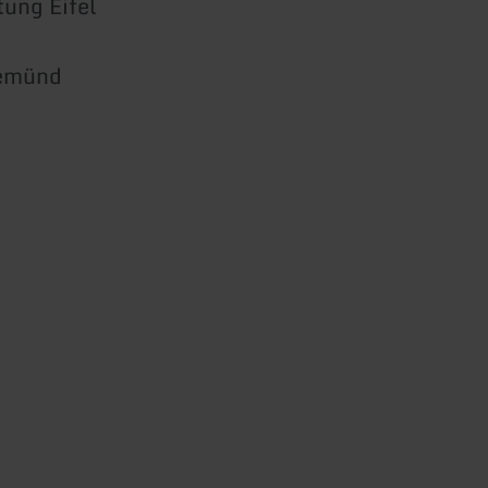
ung Eifel
Gemünd