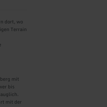
n dort, wo
igen Terrain
e
gberg mit
wer bis
auglich.
rt mit der