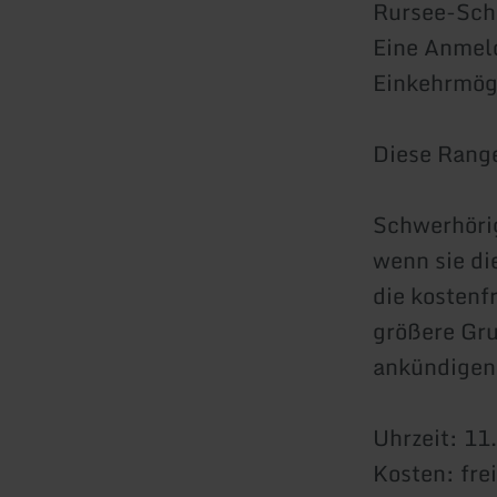
Rursee-Schi
Eine Anmeld
Einkehrmögl
Diese Range
Schwerhörig
wenn sie di
die kostenf
größere Gr
ankündigen
Uhrzeit: 11
Kosten: frei