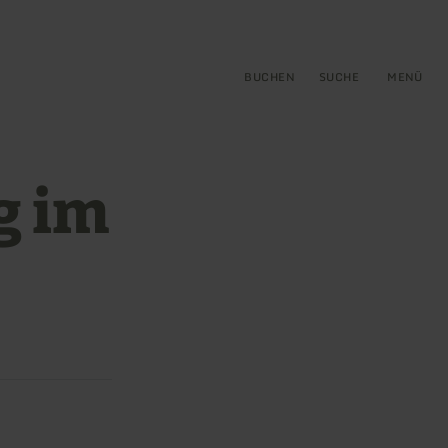
gen
ringen
BUCHEN
SUCHE
MENÜ
g im