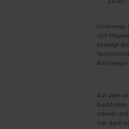
11:00
Unterwegs m
sich Mauere
besteigt di
fantastisch
Anstrengun
Auf dem tei
Ausblicken 
schwer und 
Von April b