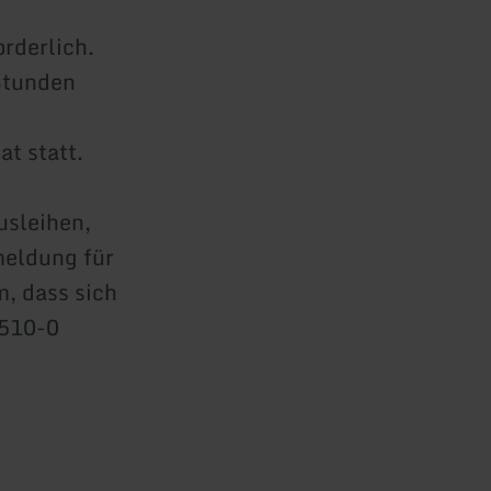
orderlich.
Stunden
at statt.
usleihen,
meldung für
m, dass sich
9510-0