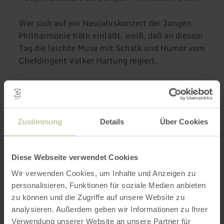
Wer sich auf ein Neujahrskonzert der Jungen
Philharmonie Köln einläßt, weiß, daß an diesem
Tag die leichte Muse mit Schalk und Humor vom
Chefdirigent Volker Hartung regiert.
Neben Meisterwerken von Edward Grieg und
Jaques Offenbach und Maurice Ravel werden im
Neujharskonzert auch zum 200. Geburtstag von
Johann Strauss, jr. u.a. die Ouvertüre zum
Zustimmung
Details
Über Cookies
"Zigeunerbaron", die Champagner-Polka und die
Carmen Fantaise von Pablo de Saraste durch die
Diese Webseite verwendet Cookies
jungen Virtuosen des Orchesters erklingen.
Wir verwenden Cookies, um Inhalte und Anzeigen zu
Karten für die Veranstaltung sind im Vorverkauf
personalisieren, Funktionen für soziale Medien anbieten
zu können und die Zugriffe auf unsere Website zu
erhältlich bei allen Vorverkaufsstellen von
analysieren. Außerdem geben wir Informationen zu Ihrer
Ticket - Regional, z.B. bei der Tourist-
Verwendung unserer Website an unsere Partner für