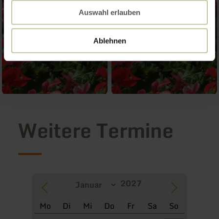
Auswahl erlauben
Ablehnen
Weitere Termine
Mo
Di
Mi
Do
Fr
Sa
So