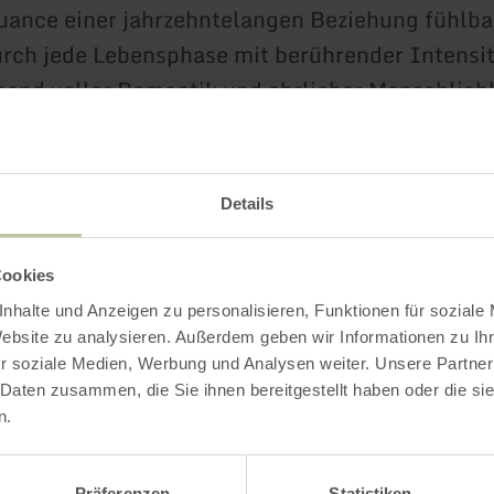
uance einer jahrzehntelangen Beziehung fühlba
urch jede Lebensphase mit berührender Intensit
bend voller Romantik und ehrlicher Menschlichk
iker und Realisten, Träumer und Kämpfer – für 
l geliebt hat oder noch liebt. Einlass: 30 Minut
Details
die Veranstaltung sind im Vorverkauf erhältlich 
Cookies
tellen von Ticket - Regional, z.B. bei der Touri
nhalte und Anzeigen zu personalisieren, Funktionen für soziale
, Römermauer 6, Bitburg, Tel.: 06561-94340
Website zu analysieren. Außerdem geben wir Informationen zu I
r soziale Medien, Werbung und Analysen weiter. Unsere Partner
 Daten zusammen, die Sie ihnen bereitgestellt haben oder die s
n.
Impressionen
Präferenzen
Statistiken