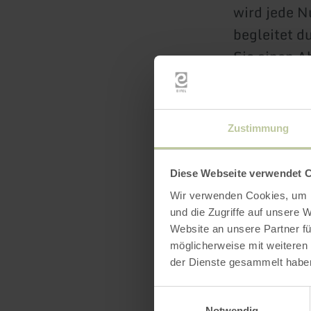
wird jede N
begleitet d
Sie einen A
alle Romant
schon einma
Beginn
Zustimmung
Karten für 
Diese Webseite verwendet 
Vorverkaufss
Wir verwenden Cookies, um I
Information
und die Zugriffe auf unsere 
Website an unsere Partner fü
möglicherweise mit weiteren
der Dienste gesammelt habe
Einwilligungsauswahl
Notwendig