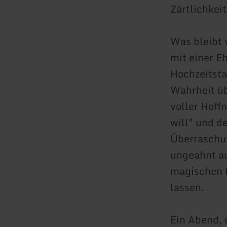
Zärtlichkeit
Was bleibt 
mit einer E
Hochzeitsta
Wahrheit üb
voller Hoff
will" und d
Überraschun
ungeahnt au
magischen 
lassen.
Ein Abend, 