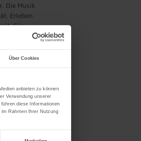
r. Die Musik
ät. Erleben
eit. Für
jeden, der
en vor
Über Cookies
bei allen
st-
 Medien anbieten zu können
hrer Verwendung unserer
 führen diese Informationen
ie im Rahmen Ihrer Nutzung
Marketing