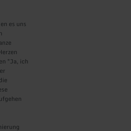
gen es uns
n
ganze
 Herzen
n "Ja, ich
er
die
ese
aufgehen
nierung