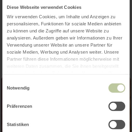
Getränke auf Spendenbasis)
Diese Webseite verwendet Cookies
- Kontakt für Reservierungen & Rückfragen:
Theresia Zils 0049 - 160 158 2816,
Wir verwenden Cookies, um Inhalte und Anzeigen zu
info@theresiazils.de
personalisieren, Funktionen für soziale Medien anbieten
zu können und die Zugriffe auf unsere Website zu
analysieren. Außerdem geben wir Informationen zu Ihrer
Impressionen
Verwendung unserer Website an unsere Partner für
soziale Medien, Werbung und Analysen weiter. Unsere
Partner führen diese Informationen möglicherweise mit
weiteren Daten zusammen, die Sie ihnen bereitgestellt
haben oder die sie im Rahmen Ihrer Nutzung der Dienste
gesammelt haben.
Einwilligungsauswahl
Notwendig
Präferenzen
Statistiken