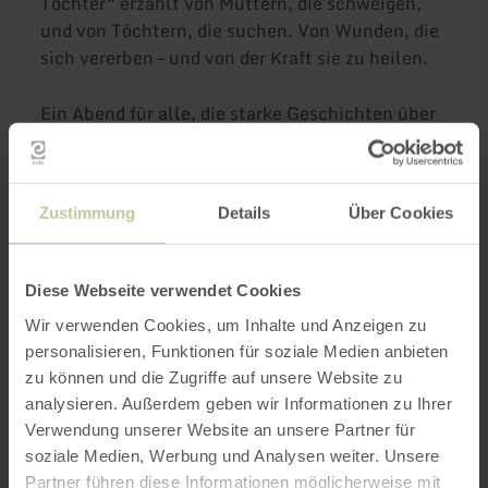
Töchter“ erzählt von Müttern, die schweigen,
und von Töchtern, die suchen. Von Wunden, die
sich vererben – und von der Kraft sie zu heilen.
Ein Abend für alle, die starke Geschichten über
Familie, Erinnerung und Selbstfindung
schätzen.
Zustimmung
Details
Über Cookies
Veranstaltungsort:
Altstadt Buchhandlung, Burgstraße 36, Wittlich
Einlass ist ab 18.40 Uhr.
Diese Webseite verwendet Cookies
Wir verwenden Cookies, um Inhalte und Anzeigen zu
Eintritt: 15€/Person
personalisieren, Funktionen für soziale Medien anbieten
zu können und die Zugriffe auf unsere Website zu
analysieren. Außerdem geben wir Informationen zu Ihrer
Verwendung unserer Website an unsere Partner für
soziale Medien, Werbung und Analysen weiter. Unsere
Impressionen
Partner führen diese Informationen möglicherweise mit