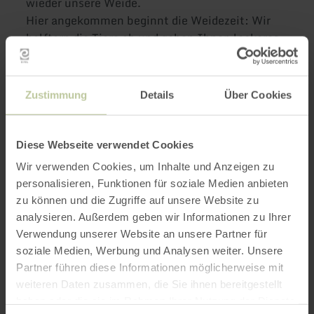
wieder unsere Weide.
Hier angekommen beginnt die Weidezeit: Wir
halftern die Tiere ab und geben Ihnen leckeres
Heu zu fressen. Mit etwas Glück könnt Ihr die
Tiere weiter streicheln oder sogar etwas
bürsten. Genießt die Ruhe und Gelassenheit
Zustimmung
Details
Über Cookies
der Lamas und Alpakas in ihrer vertrauten
Umgebung!
Diese Webseite verwendet Cookies
Enthalten: etwa einstündiger, einfacher
Wir verwenden Cookies, um Inhalte und Anzeigen zu
Spaziergang für die ganze Familie mit Pausen
personalisieren, Funktionen für soziale Medien anbieten
anschließende Weidezeit, bei der ihr die Tiere in
zu können und die Zugriffe auf unsere Website zu
Ruhe beobachten könnt
analysieren. Außerdem geben wir Informationen zu Ihrer
Deutsch und Englisch sprechende
Verwendung unserer Website an unsere Partner für
Wanderführung
soziale Medien, Werbung und Analysen weiter. Unsere
je zwei Personen teilen sich ein Alpaka bzw.
Partner führen diese Informationen möglicherweise mit
Lama
weiteren Daten zusammen, die Sie ihnen bereitgestellt
haben oder die sie im Rahmen Ihrer Nutzung der Dienste