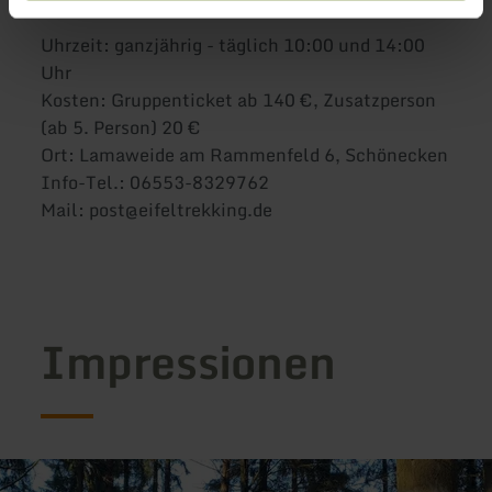
Uhrzeit: ganzjährig - täglich 10:00 und 14:00
Uhr
Kosten: Gruppenticket ab 140 €, Zusatzperson
(ab 5. Person) 20 €
Ort: Lamaweide am Rammenfeld 6, Schönecken
Info-Tel.: 06553-8329762
Mail: post@eifeltrekking.de
Impressionen