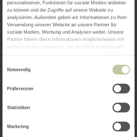
Schizophrenie
)
personalisieren, Funktionen für soziale Medien anbieten
10. September, 15:00 Uhr:
Fachvortrag mit
zu können und die Zugriffe auf unsere Website zu
anschließendem multiprofessionellen
analysieren. Außerdem geben wir Informationen zu Ihrer
Austausch zum Thema Stigma
Verwendung unserer Website an unsere Partner für
(Referenten: Nicolas Schmidschneider,
soziale Medien, Werbung und Analysen weiter. Unsere
Psychologe und Psychiatriekoordinator; Dr.
Partner führen diese Informationen möglicherweise mit
med. Rainer Hoffmann, Facharzt für Psychiatrie
weiteren Daten zusammen, die Sie ihnen bereitgestellt
und Psychotherapie; Birgit Kronibus,
haben oder die sie im Rahmen Ihrer Nutzung der Dienste
Sozialarbeiterin des Sozialpsychiatrischen
gesammelt haben.
Einwilligungsauswahl
Dienstes)
Notwendig
Alle Veranstaltungen sind kostenlos und finden
Präferenzen
in den Räumlichkeiten des Konvikts in Prüm
statt. Weitere Informationen unter
Statistiken
Kunstausstellung "Ungefiltert"
.
Uhrzeit: Ausstellung montags bis freitags von
Marketing
07:30 bis 18:00 Uhr