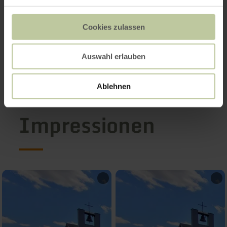
Kosten: kostenlos
Ort: Konvikt, Prüm
Cookies zulassen
Info-Tel.: 06561-154640
Mail: spdi@bitburg-pruem.de
Auswahl erlauben
Ablehnen
Impressionen