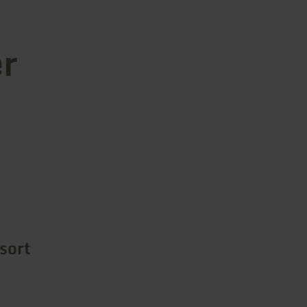
er
sort