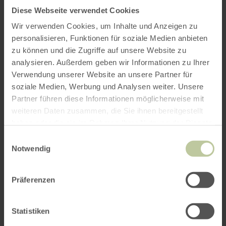
Diese Webseite verwendet Cookies
Vortragsthema "Ein Fuchsbau als Fenster in die
Wir verwenden Cookies, um Inhalte und Anzeigen zu
Urzeit: Die Entdeckung undPräparation der
personalisieren, Funktionen für soziale Medien anbieten
weltweit vollständigsten Dinotherium-
zu können und die Zugriffe auf unsere Website zu
Skelette"
analysieren. Außerdem geben wir Informationen zu Ihrer
Verwendung unserer Website an unsere Partner für
soziale Medien, Werbung und Analysen weiter. Unsere
Alle Infos zum Vortrag und zu weiteren Themen
Partner führen diese Informationen möglicherweise mit
der Vortragsreihe "Jurassic Talk" unter
weiteren Daten zusammen, die Sie ihnen bereitgestellt
www.dinopark-teufelsschlucht.de
haben oder die sie im Rahmen Ihrer Nutzung der Dienste
gesammelt haben.
Einwilligungsauswahl
Notwendig
Weitere Termine
Präferenzen
Statistiken