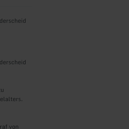
nderscheid
nderscheid
zu
elalters.
raf von