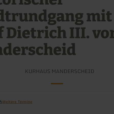
dtrundgang mit
 Dietrich III. vo
derscheid
KURHAUS MANDERSCHEID
6
Weitere Termine