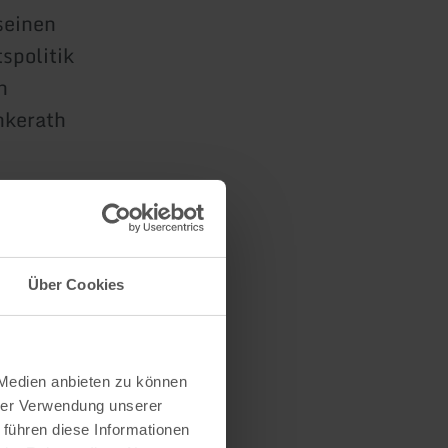
seinen
spolitik
n
nkerath
anderscheid
Über Cookies
e anderen
 Medien anbieten zu können
hrer Verwendung unserer
 führen diese Informationen