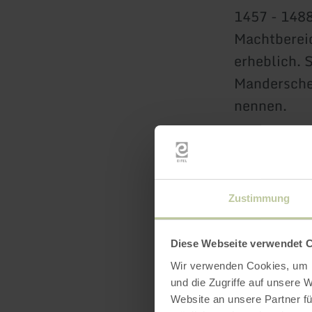
1457 - 1488
Machtbereic
erheblich. S
Mandersche
nennen.
Sei dabei a
zieht!
Zustimmung
Dauer: ca. 
Diese Webseite verwendet 
DieTeilnahm
Wir verwenden Cookies, um I
Teilnehmer 
und die Zugriffe auf unsere 
Website an unsere Partner fü