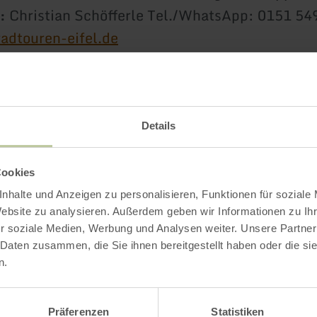
g:
Christian Schöfferle Tel./WhatsApp: 0151 5
radtouren-eifel.de
ermine zu geführten Radtouren
 können zusätzlich Extratermine vereinbart we
Details
Cookies
nhalte und Anzeigen zu personalisieren, Funktionen für soziale
Impressionen
Website zu analysieren. Außerdem geben wir Informationen zu I
r soziale Medien, Werbung und Analysen weiter. Unsere Partner
 Daten zusammen, die Sie ihnen bereitgestellt haben oder die s
n.
Präferenzen
Statistiken