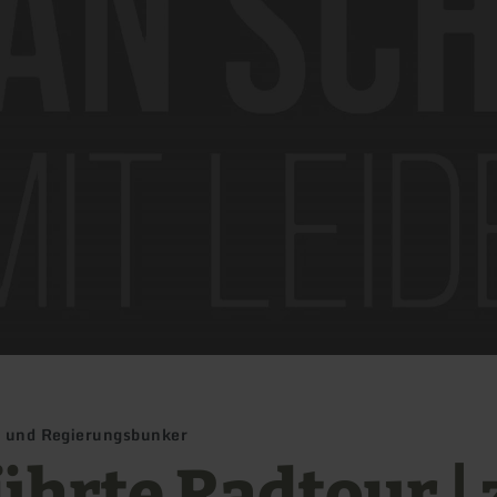
le und Regierungsbunker
ührte Radtour | 