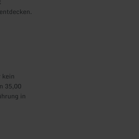
t
 entdecken.
 kein
on 35,00
ührung in