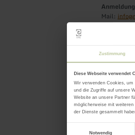
Anmeldun
Mail:
info@
>>weitere T
Für Gruppen
Zustimmung
Diese Webseite verwendet 
Wir verwenden Cookies, um I
und die Zugriffe auf unsere 
Website an unsere Partner fü
möglicherweise mit weiteren
der Dienste gesammelt habe
Einwilligungsauswahl
Notwendig