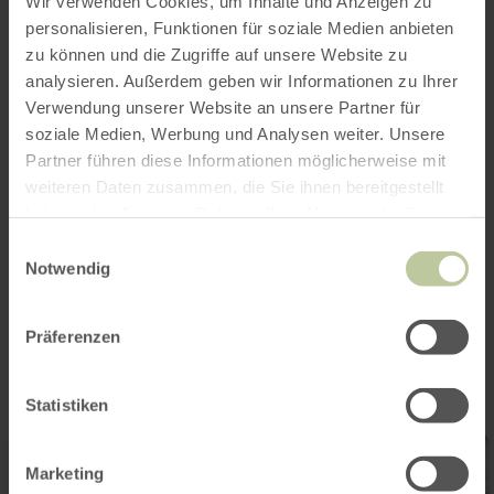
Wir verwenden Cookies, um Inhalte und Anzeigen zu
werden.
personalisieren, Funktionen für soziale Medien anbieten
zu können und die Zugriffe auf unsere Website zu
Der Fahrpreis beinhaltet die Fahrt im
analysieren. Außerdem geben wir Informationen zu Ihrer
dampfbespannten "Vulkan-Expreß", einen
Verwendung unserer Website an unsere Partner für
Aperitif, das Abendessen sowie eine
soziale Medien, Werbung und Analysen weiter. Unsere
Getränkeauswahl.
Partner führen diese Informationen möglicherweise mit
weiteren Daten zusammen, die Sie ihnen bereitgestellt
Fahrpreise
Erwachsene 59,00 EUR
haben oder die sie im Rahmen Ihrer Nutzung der Dienste
Eine Anmeldung ist erforderlich!
gesammelt haben.
Einwilligungsauswahl
Notwendig
Impressionen
Präferenzen
Statistiken
Marketing