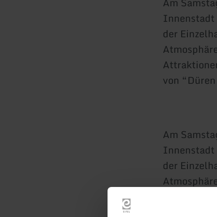
Am Samstag
Innenstadt 
der Einzelh
Atmosphäre 
Attraktione
von “Düren
Am Samstag
Innenstadt 
der Einzelh
Atmosphäre 
Museen! Auc
auf Sie. Se