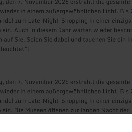
, den 7. November 2026 erstrahlt die gesamte
wieder in einem außergewöhnlichen Licht. Bis 
andel zum Late-Night-Shopping in einer einziga
ein. Auch in diesem Jahr warten wieder beson
n auf Sie. Seien Sie dabei und tauchen Sie ein i
 leuchtet”!
, den 7. November 2026 erstrahlt die gesamte
wieder in einem außergewöhnlichen Licht. Bis 
andel zum Late-Night-Shopping in einer einziga
ein. Die Museen öffenen zur langen Nacht der
h in diesem Jahr warten wieder besondere Att
ien Sie dabei und tauchen Sie ein in die Welt v