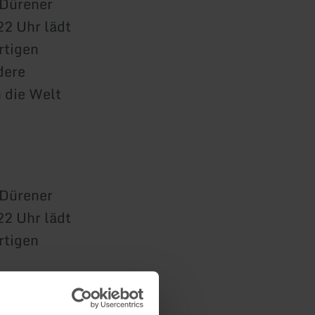
 Dürener
22 Uhr lädt
rtigen
dere
n die Welt
 Dürener
22 Uhr lädt
rtigen
raktionen
on “Düren