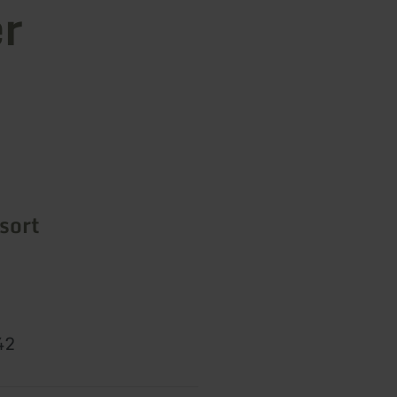
er
sort
42