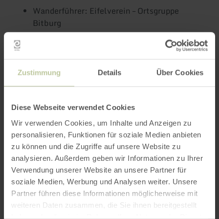
Wanderführer: Eifelverein – Ortsgruppe
Bitburg
Dauer: ca. 3 Stunden
Treffpunkt: Bitburg, Grillhütte
Königswäldchen
Zustimmung
Details
Über Cookies
Preis: 21€
Jetzt anmelden zu den Veranstaltungen des
Diese Webseite verwendet Cookies
Erlebnisprogramms:
Wir verwenden Cookies, um Inhalte und Anzeigen zu
- Online unter
www.eifel-direkt.de
personalisieren, Funktionen für soziale Medien anbieten
- Persönlich, bei uns vor Ort in der Tourist-
zu können und die Zugriffe auf unsere Website zu
Information Bitburger Land
analysieren. Außerdem geben wir Informationen zu Ihrer
Verwendung unserer Website an unsere Partner für
Für Rückfragen stehen wir Ihnen gerne zur
soziale Medien, Werbung und Analysen weiter. Unsere
Verfügung: Tourist-Information Bitburger Land,
Partner führen diese Informationen möglicherweise mit
Römermauer 6, 54634 Bitburg
weiteren Daten zusammen, die Sie ihnen bereitgestellt
haben oder die sie im Rahmen Ihrer Nutzung der Dienste
Tel.: 06561/94340, E-Mail: info@eifel-direkt.de