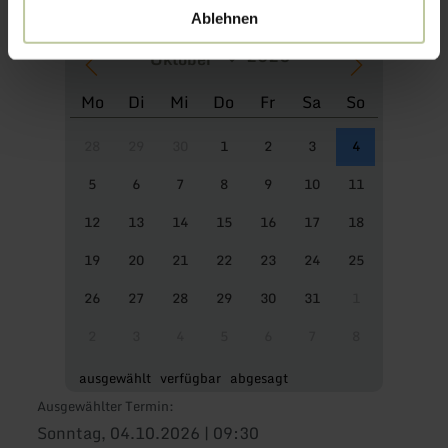
Ablehnen
Mo
Di
Mi
Do
Fr
Sa
So
28
29
30
1
2
3
4
5
6
7
8
9
10
11
12
13
14
15
16
17
18
19
20
21
22
23
24
25
26
27
28
29
30
31
1
2
3
4
5
6
7
8
ausgewählt
verfügbar
abgesagt
Ausgewählter Termin:
Sonntag, 04.10.2026 | 09:30