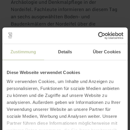
Archäologie und Denkmalpflege in der
Nordeifel. Fachleute informieren an diesem Tag
an sechs ausgewählten Boden- und
Baudenkmälern der Nordeifel über die
Besonderheiten der Standorte.
Zustimmung
Details
Über Cookies
Die Busexkursion führt Sie zu allen Plätzen der
Archäologietour Nordeifel 2026. Sie wird von
Guides begleitet, die während der Fahrt
Diese Webseite verwendet Cookies
Wissenswertes zur Gegend, Geschichte und zu
Wir verwenden Cookies, um Inhalte und Anzeigen zu
den Tourstationen berichten. Alle Gäste werden
personalisieren, Funktionen für soziale Medien anbieten
mit Headsets ausgestattet. Erleben Sie
zu können und die Zugriffe auf unsere Website zu
zahlreiche Facetten der heimischen
analysieren. Außerdem geben wir Informationen zu Ihrer
Archäologie. Für gehörlose Menschen begleiten
Verwendung unserer Website an unsere Partner für
Gebärdendolmetscherinnen in einem der Busse
soziale Medien, Werbung und Analysen weiter. Unsere
die Exkursion.
Partner führen diese Informationen möglicherweise mit