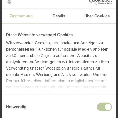
Contenus non
accessibles
Zustimmung
Details
Über Cookies
Les contenus mentionnés ci-dessous ne sont
pas accessibles pour les raisons suivantes :
Diese Webseite verwendet Cookies
Wir verwenden Cookies, um Inhalte und Anzeigen zu
a) Incompatibilité avec
personalisieren, Funktionen für soziale Medien anbieten
zu können und die Zugriffe auf unsere Website zu
la BaFG
analysieren. Außerdem geben wir Informationen zu Ihrer
Verwendung unserer Website an unsere Partner für
C.9.1.1.1 - Pour certains contenus non textuels
soziale Medien, Werbung und Analysen weiter. Unsere
qui vous sont présentés, il n'existe pas
Partner führen diese Informationen möglicherweise mit
d'alternative textuelle équivalente qui
weiteren Daten zusammen, die Sie ihnen bereitgestellt
remplisse le même objectif ;
haben oder die sie im Rahmen Ihrer Nutzung der Dienste
C.9.1.3.1 - Dans certains cas, les informations,
gesammelt haben.
Einwilligungsauswahl
les structures ou les relations transmises par la
Notwendig
présentation des pages ne peuvent pas être