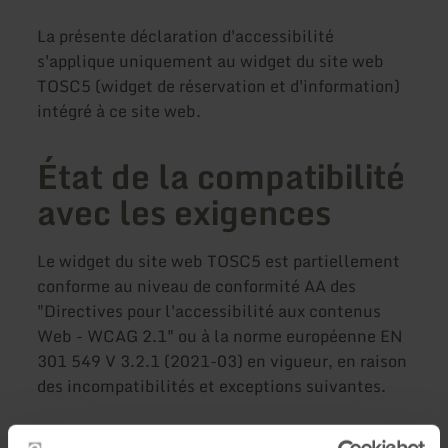
La présente déclaration d'accessibilité
s'applique uniquement au widget du site web
TOSC5 (widget de réservation et d'information)
intégré à ce site web.
État de la compatibilité
avec les exigences
Le widget du site web TOSC5 est partiellement
conforme au niveau de conformité AA des
"Directives pour l'accessibilité aux contenus
Web - WCAG 2.1" ou à la norme européenne EN
301 549 V 3.2.1 (2021-03) en vigueur, en raison
des incompatibilités et exceptions suivantes.