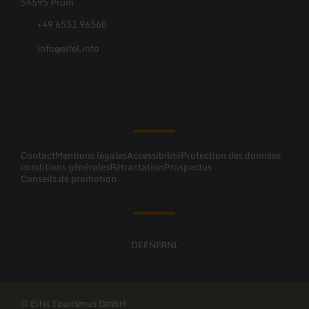
54595 Prüm
+49 6551 96560
info@eifel.info
Facebook
Instagram
Pinterest
YouTube
Contact
Mentions légales
Accessibilité
Protection des données
conditions générales
Rétractation
Prospectus
Conseils de promotion
DE
EN
FR
NL
© Eifel Tourismus GmbH