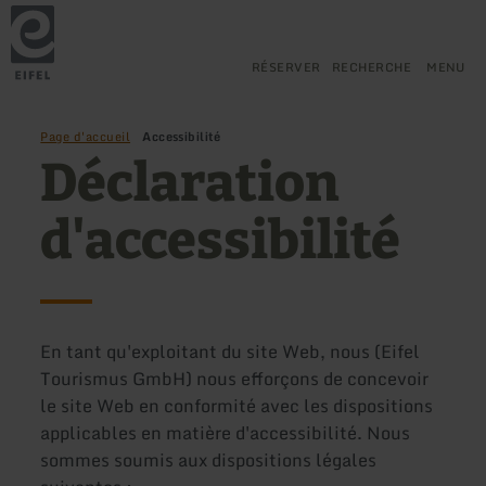
Retour
Aller au contenu principal
Aller à la recherche
Aller à la navigation principa
Aller au pied de page
à
la
page
RÉSERVER
RECHERCHE
MENU
d'accueil
Page d'accueil
Accessibilité
Déclaration
d'accessibilité
En tant qu'exploitant du site Web, nous (Eifel
Tourismus GmbH) nous efforçons de concevoir
le site Web en conformité avec les dispositions
applicables en matière d'accessibilité. Nous
sommes soumis aux dispositions légales