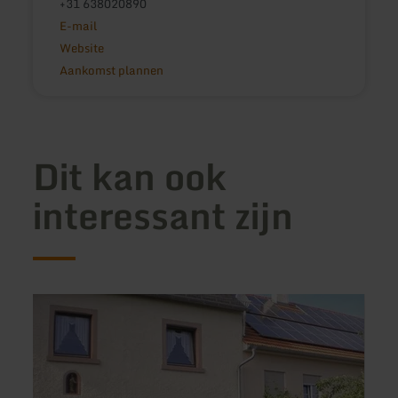
+31 638020890
E-mail
Website
Aankomst plannen
Dit kan ook
interessant zijn
meer
meer
informatie
inform
over:
over:
Ferienwohnungen
Ferie
Hof
Röser
Feinen