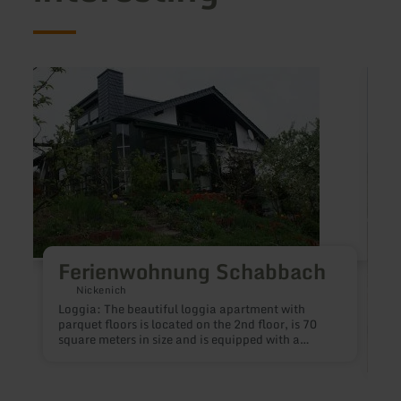
learn
learn
more
more
about:
about
Ferienwohnung
Eifelp
Schabbach
Krone
See
Gmb
Ferienwohnung Schabbach
Nickenich
Loggia: The beautiful loggia apartment with
parquet floors is located on the 2nd floor, is 70
square meters in size and is equipped with a
living/sleeping area with dining area, a kitchen
with dishwasher, dishes and microwave with grill
function, a balcony and separate bathroom with
shower tray. Laundry and dryer service. First floor: