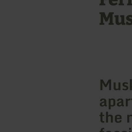
Mu
Musk
apar
the 