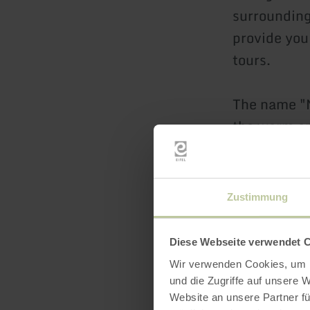
surrounding
provide you
tours.
The name "M
the warm an
Discover the
Ideal fo
Zustimmung
A wide r
Diese Webseite verwendet 
Visit us an
Wir verwenden Cookies, um I
und die Zugriffe auf unsere 
every time!
Website an unsere Partner fü