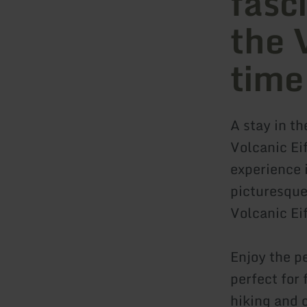
fasc
the 
time
A stay in t
Volcanic Ei
experience i
picturesque
Volcanic Eif
Enjoy the p
perfect for
hiking and 