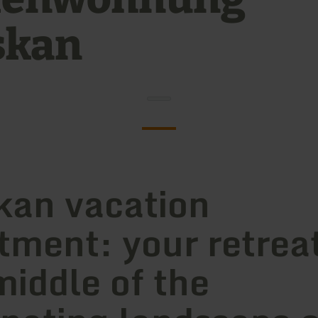
skan
an vacation
tment: your retreat
middle of the