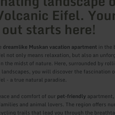
inating landscape o
Volcanic Eifel. You
 out starts here!
he
dreamlike Muskan vacation apartment
in the 
fel not only means relaxation, but also an unfor
n the midst of nature. Here, surrounded by rolli
 landscapes, you will discover the fascination o
el - a true natural paradise.
eace and comfort of our
pet-friendly
apartment, 
 families and animal lovers. The region offers n
cycling trails that lead you through the breatht