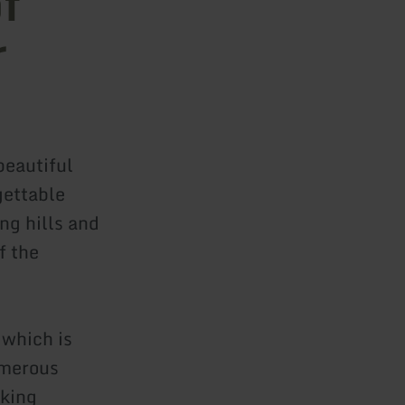
f
r
beautiful
gettable
ng hills and
f the
which is
umerous
aking