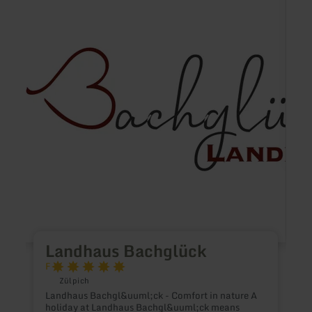
about:
about
Landhaus
Ferie
Bachglück
Röser
V
Landhaus Bachglück
F
Zülpich
Landhaus Bachgl&uuml;ck - Comfort in nature A
holiday at Landhaus Bachgl&uuml;ck means