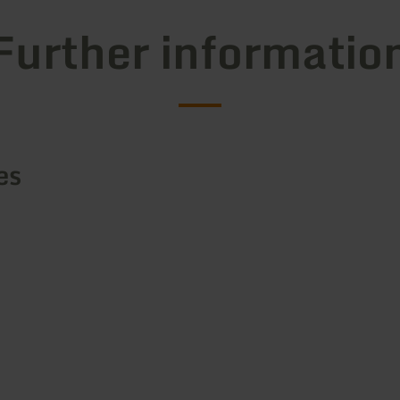
Further informatio
es