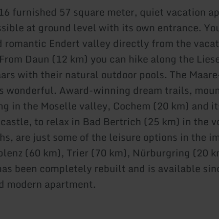
6 furnished 57 square meter, quiet vacation ap
ssible at ground level with its own entrance. Yo
d romantic Endert valley directly from the vaca
From Daun (12 km) you can hike along the Liese
aars with their natural outdoor pools. The Maar
is wonderful. Award-winning dream trails, moun
ing in the Moselle valley, Cochem (20 km) and it
astle, to relax in Bad Bertrich (25 km) in the v
hs, are just some of the leisure options in the 
oblenz (60 km), Trier (70 km), Nürburgring (20 k
as been completely rebuilt and is available si
nd modern apartment.