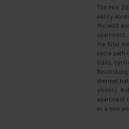
The new 201
easily acce
the wild an
apartment. 
the Eifel m
cycle path 
trails, cycl
Reichsburg c
thermal bat
vicinity. K
apartment h
as a new a