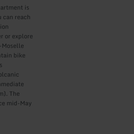
artment is
u can reach
tion
r or explore
e-Moselle
tain bike
s
olcanic
immediate
m). The
nce mid-May