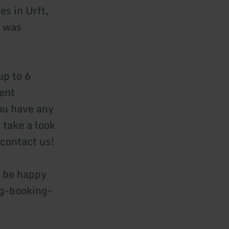
es in Urft,
t was
p to 6
ent
ou have any
 take a look
 contact us!
l be happy
ig-booking-