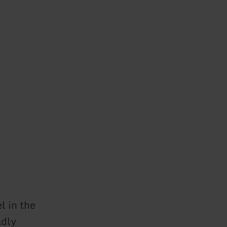
l in the
adly