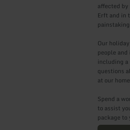
affected by
Erft and in 
painstakingl
Our holiday
people and 
including a
questions a
at our hom
Spend a won
to assist yo
package to 