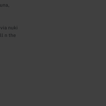
auna,
via nuki
ll n the