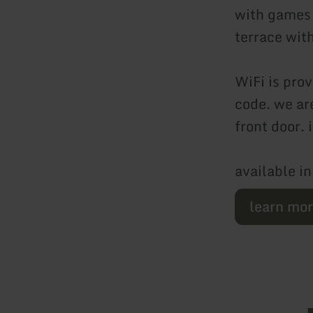
with games 
terrace with
WiFi is pro
code. we are
front door. i
available i
learn mo