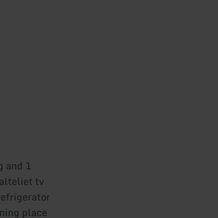
g and 1
lteliet tv
refrigerator
ining place