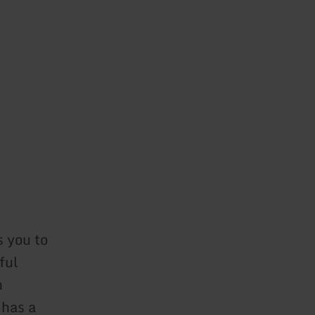
s you to
ful
n
 has a