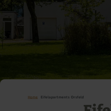
Home
Eifelapartments Orsfeld
Eif