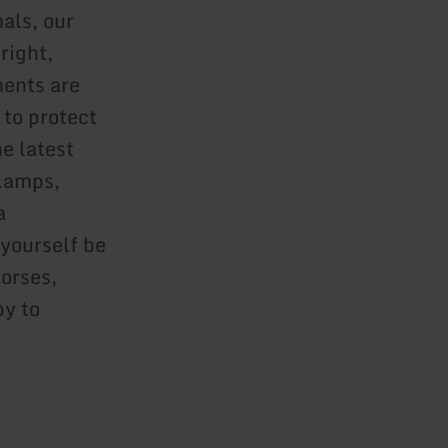
als, our
right,
ments are
 to protect
he latest
 lamps,
a
 yourself be
orses,
py to