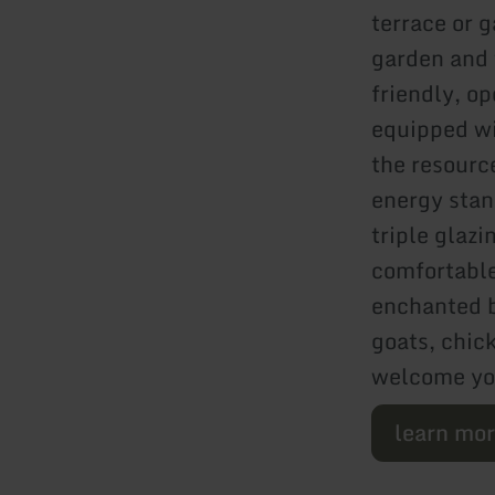
terrace or g
garden and 
friendly, o
equipped wi
the resource
energy stan
triple glazi
comfortable
enchanted b
goats, chic
welcome you
learn mo