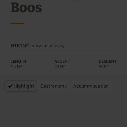
Boos
Type
Difficulty:
HIKING
-
very easy, easy
of
tour:
LENGTH
ASCENT
DESCENT
4.1 km
63 hm
63 hm
Highlight
Gastronomy
Accommodation