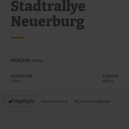
Stadtrallye
Neuerburg
Type
Difficulty:
HIKING
-
easy
of
tour:
DURATION
LENGTH
1:00 h
800 m
Highlight
Gastronomy
Accommodation