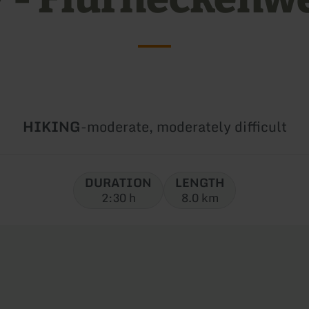
Type
Difficulty:
HIKING
-
moderate, moderately difficult
of
tour:
DURATION
LENGTH
2:30 h
8.0 km