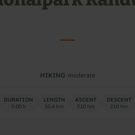
]
Type
Difficulty:
HIKING
-
moderate
of
tour:
DURATION
LENGTH
ASCENT
DESCENT
3:00 h
10.4 km
210 hm
210 hm