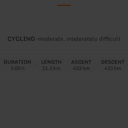
Type
Difficulty:
CYCLING
-
moderate, moderately difficult
of
tour:
DURATION
LENGTH
ASCENT
DESCENT
3:00 h
21.3 km
433 hm
433 hm