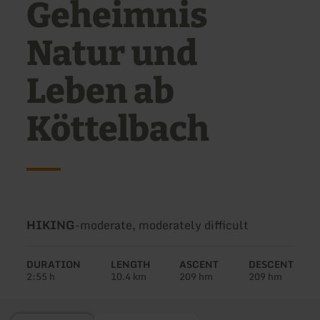
Geheimnis
Natur und
Leben ab
Köttelbach
Type
Difficulty:
HIKING
-
moderate, moderately difficult
of
tour:
DURATION
LENGTH
ASCENT
DESCENT
2:55 h
10.4 km
209 hm
209 hm