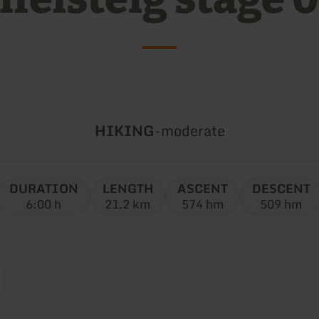
Type
Difficulty:
HIKING
-
moderate
of
tour:
DURATION
LENGTH
ASCENT
DESCENT
6:00 h
21.2 km
574 hm
509 hm