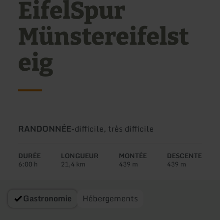
EifelSpur
Münstereifelst
eig
Type
Difficulté:
RANDONNÉE
-
difficile, très difficile
de
circuit:
DURÉE
LONGUEUR
MONTÉE
DESCENTE
6:00 h
21,4 km
439 m
439 m
Gastronomie
Hébergements