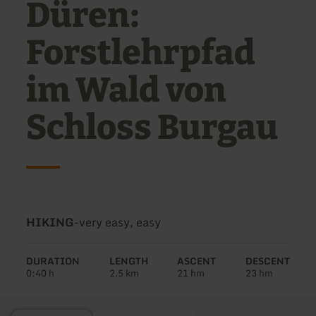
Düren:
Forstlehrpfad
im Wald von
Schloss Burgau
Type
Difficulty:
HIKING
-
very easy, easy
of
tour:
DURATION
LENGTH
ASCENT
DESCENT
0:40 h
2.5 km
21 hm
23 hm