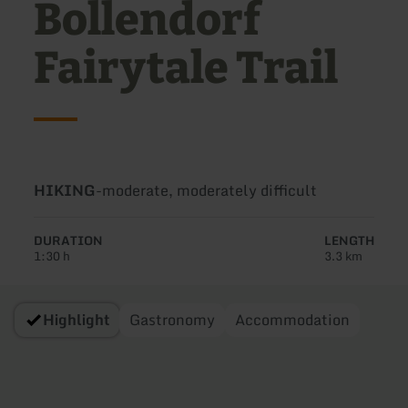
Bollendorf
Fairytale Trail
Type
Difficulty:
HIKING
-
moderate, moderately difficult
of
tour:
DURATION
LENGTH
1:30 h
3.3 km
Highlight
Gastronomy
Accommodation